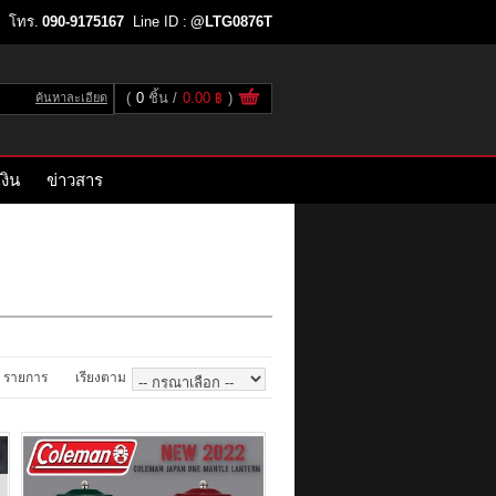
โทร.
090-9175167
Line ID :
@LTG0876T
(
0
ชิ้น
0.00 ฿
)
ค้นหาละเอียด
งิน
ข่าวสาร
รายการ
เรียงตาม