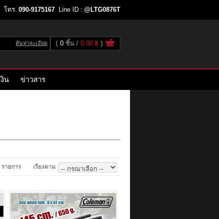
โทร.
090-9175167
Line ID :
@LTG0876T
(
0
ชิ้น
0.00 ฿
)
ค้นหาละเอียด
งิน
ข่าวสาร
รายการ
เรียงตาม