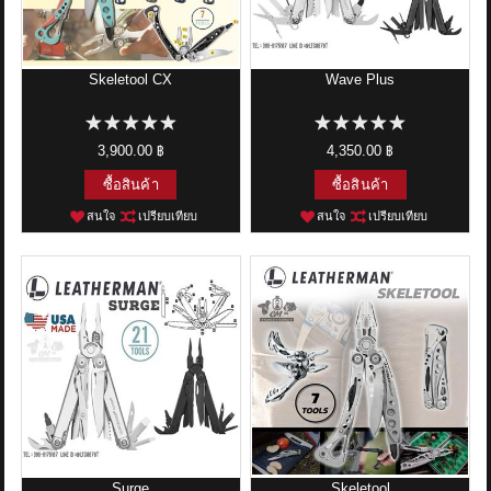
ติดต่อเรา
ขั้นตอนการสั่งซื้อ
Skeletool CX
Wave Plus
แจ้งชำระเงิน
3,900.00 ฿
4,350.00 ฿
ข่าวสาร
ซื้อสินค้า
ซื้อสินค้า
สนใจ
เปรียบเทียบ
สนใจ
เปรียบเทียบ
Surge
Skeletool