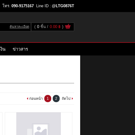
โทร.
090-9175167
Line ID :
@LTG0876T
(
0
ชิ้น
0.00 ฿
)
ค้นหาละเอียด
งิน
ข่าวสาร
ก่อนหน้า
1
2
ถัดไป