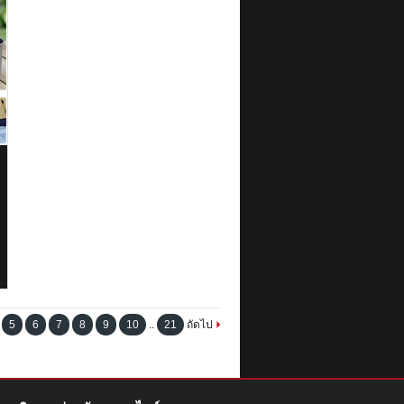
5
6
7
8
9
10
..
21
ถัดไป