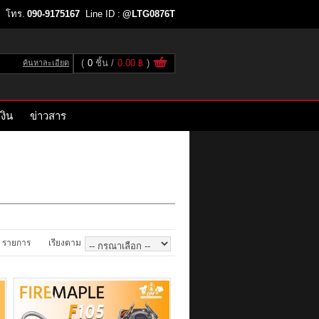
โทร.
090-9175167
Line ID :
@LTG0876T
(
0
ชิ้น
0.00 ฿
)
ค้นหาละเอียด
งิน
ข่าวสาร
รายการ
เรียงตาม