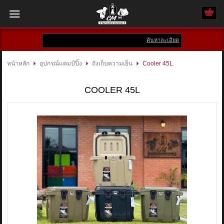
ค้นหาละเอียด
เข้าสู่ระบบ
สมัครสมาชิก
หน้าหลัก
อุปกรณ์แคมป์ปิ้ง
ถังเก็บความเย็น
Cooler 45L
สินค้าที่สนใจ
( 0 )
COOLER 45L
หน้าหลัก
สินค้า
แบรนด์
แผนกสินค้า
บัญชีผู้ใช้