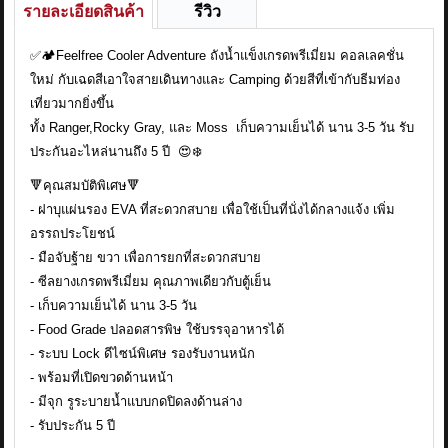
รายละเอียดสินค้า
รีวิว
✅🏕Feelfree Cooler Adventure ถังน้ำแข็งเกรดพรีเมี่ยม คอลเลคชั่น
ใหม่ กับเฉดสีเอาใจสายเดินทางและ Camping ด้วยสีที่เข้ากับธีมท่อง
เที่ยวมากยิ่งขึ้น
ทั้ง Ranger,Rocky Gray, และ Moss เก็บความเย็นได้ นาน 3-5 วัน รับ
ประกันอะไหล่นานถึง 5 ปี 😍❄️
🔻คุณสมบัติพิเศษ🔻
- ฝาบุแผ่นรอง EVA ที่สะดวกสบาย เพื่อใช้เป็นที่นั่งได้กลางแจ้ง เพิ่ม
อรรถประโยชน์
- มือจับฐ้าย ขวา เพื่อการยกที่สะดวกสบาย
- ซีลยางเกรดพรีเมี่ยม คุณภาพเดียวกับตู้เย็น
- เก็บความเย็นได้ นาน 3-5 วัน
- Food Grade ปลอดสารพิษ ใช้บรรจุอาหารได้
- ระบบ Lock ดีไซน์พิเศษ รองรับงานหนัก
- พร้อมที่เปิดขวดด้านหน้า
- มีจุก รูระบายน้ำแบบกดปิดลงด้านล่าง
- รับประกัน 5 ปี